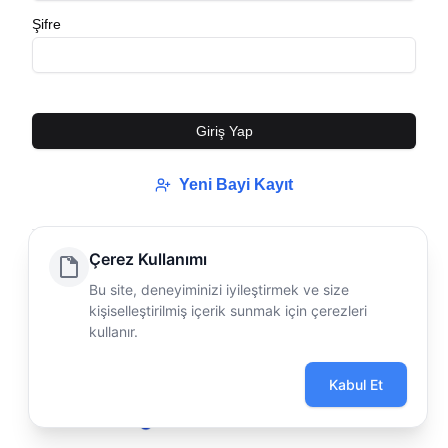
Şifre
Giriş Yap
Yeni Bayi Kayıt
Çerez Kullanımı
©
Tüm hakları saklıdır. 2025 Horoz Elektrik
| Horoz
Elektrik
Bu site, deneyiminizi iyileştirmek ve size
kişiselleştirilmiş içerik sunmak için çerezleri
kullanır.
Kabul Et
E-Ticaret Çözümleri